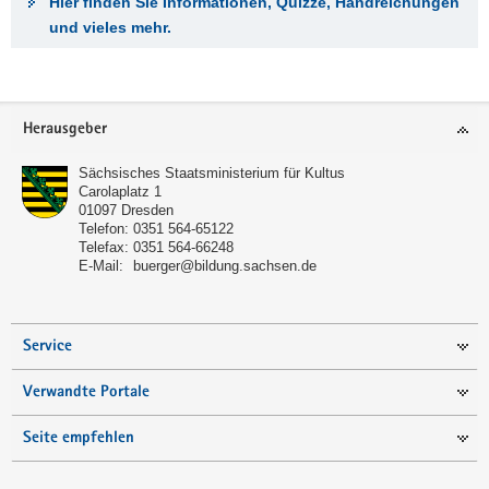
Hier finden Sie Informationen, Quizze, Handreichungen
und vieles mehr.
Footer-
Herausgeber
Bereich
Sächsisches Staatsministerium für Kultus
Carolaplatz 1
01097
Dresden
Telefon:
0351 564-65122
Telefax:
0351 564-66248
E-Mail:
buerger@bildung.sachsen.de
Service
Verwandte Portale
Seite empfehlen