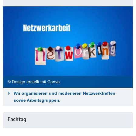
a
v
i
g
a
t
i
o
n
© Design erstellt mit Canva
Wir organisieren und moderieren Netzwerktreffen
sowie Arbeitsgruppen.
Fachtag