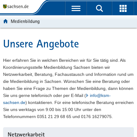
P
P
H
F
o
o
a
o
r
r
u
o
Medienbildung
t
t
p
t
a
a
t
e
l
l
i
r
Unsere Angebote
Hauptinhalt
ü
n
n
-
b
a
h
B
e
v
a
e
Hier erfahren Sie in welchen Bereichen wir für Sie tätig sind. Als
r
i
l
r
Koordinierungsstelle Medienbildung Sachsen bieten wir
g
g
t
e
Netzwerkarbeit, Beratung, Fachaustausch und Information rund um
r
a
i
die Medienbildung in Sachsen. Wünschen Sie eine Beratung oder
e
t
c
haben Sie eine Frage zu Themen der Medienbildung, dann können
i
i
h
Sie uns gerne telefonisch oder per E-Mail (
info@ksm-
f
o
sachsen.de
) kontaktieren. Für eine telefonische Beratung erreichen
e
n
Sie uns werktags von 9:00 bis 15:00 Uhr unter den
n
Telefonnummern 0351 21 29 68 65 und 0176 16279075.
d
e
Netzwerkarbeit
N