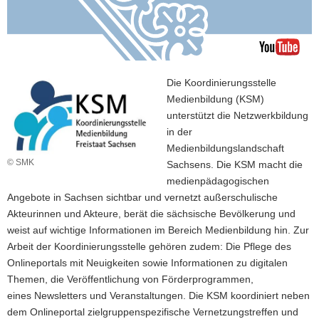
a
v
i
g
a
Die Koordinierungsstelle
t
Medienbildung (KSM)
i
unterstützt die Netzwerkbildung
o
in der
n
Medienbildungslandschaft
© SMK
Sachsens. Die KSM macht die
medienpädagogischen
Angebote in Sachsen sichtbar und vernetzt außerschulische
Akteurinnen und Akteure, berät die sächsische Bevölkerung und
weist auf wichtige Informationen im Bereich Medienbildung hin. Zur
Arbeit der Koordinierungsstelle gehören zudem: Die Pflege des
Onlineportals mit Neuigkeiten sowie Informationen zu digitalen
Themen, die Veröffentlichung von Förderprogrammen,
eines Newsletters und Veranstaltungen. Die KSM koordiniert neben
dem Onlineportal zielgruppenspezifische Vernetzungstreffen und