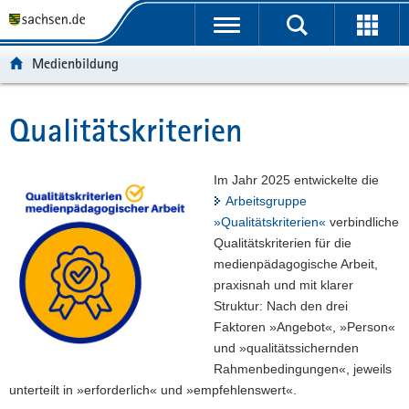
P
P
H
F
o
o
a
o
r
r
u
o
Medienbildung
t
t
p
t
a
a
t
e
l
l
i
r
Qualitätskriterien
Hauptinhalt
ü
n
n
-
b
a
h
B
e
v
a
e
Im Jahr 2025 entwickelte die
r
i
l
r
Arbeitsgruppe
g
g
t
e
»Qualitätskriterien«
verbindliche
r
a
i
Qualitätskriterien für die
e
t
c
medienpädagogische Arbeit,
i
i
h
praxisnah und mit klarer
f
o
Struktur: Nach den drei
e
n
Faktoren »Angebot«, »Person«
n
und »qualitätssichernden
d
Rahmenbedingungen«, jeweils
e
unterteilt in »erforderlich« und »empfehlenswert«.
N