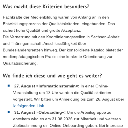
a
Was macht diese Kriterien besonders?
v
Fachkräfte der Medienbildung waren von Anfang an in den
i
Entwicklungsprozess der Qualitätskriterien eingebunden. Das
g
sichert hohe Qualität und große Akzeptanz.
a
Die Vernetzung mit den Koordinierungsstellen in Sachsen-Anhalt
t
und Thüringen schafft Anschlussfähigkeit über
i
Bundesländergrenzen hinweg. Der konsolidierte Katalog bietet der
o
medienpädagogischen Praxis eine konkrete Orientierung zur
n
Qualitätssicherung.
Wo finde ich diese und wie geht es weiter?
27. August »Informationstermin«:
In einer Online-
Veranstaltung um 13 Uhr werden die Qualitätskriterien
vorgestellt. Wir bitten um Anmeldung bis zum 26. August über
folgenden Link
.
31. August »Onboarding«:
Um die Arbeitsgruppe zu
erweitern wird es am 31.08.2026 zur Mitarbeit und weiteren
Zielbestimmung ein Online-Onboarding geben. Bei Interesse