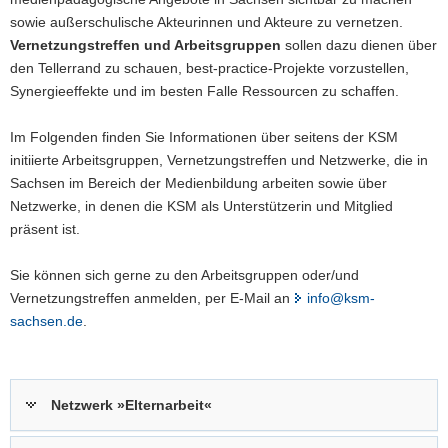
sowie außerschulische Akteurinnen und Akteure zu vernetzen.
a
Vernetzungstreffen und Arbeitsgruppen
sollen dazu dienen über
v
den Tellerrand zu schauen, best-practice-Projekte vorzustellen,
i
Synergieeffekte und im besten Falle Ressourcen zu schaffen.
g
a
Im Folgenden finden Sie Informationen über seitens der KSM
t
initiierte Arbeitsgruppen, Vernetzungstreffen und Netzwerke, die in
i
Sachsen im Bereich der Medienbildung arbeiten sowie über
o
Netzwerke, in denen die KSM als Unterstützerin und Mitglied
n
präsent ist.
Sie können sich gerne zu den Arbeitsgruppen oder/und
Vernetzungstreffen anmelden, per E-Mail an
info@ksm-
sachsen.de
.
Netzwerk »Elternarbeit«