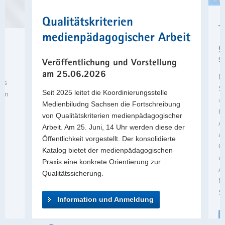
Video
a
Qualitätskriterien
J
v
Koordinierungsstelle
i
Medienbildung
medienpädagogischer Arbeit
g
Sachsen
g
a
Link zu den
s
Veröffentlichung und Vorstellung
t
Lehrmaterialien
am 25.06.2026
Di
i
Link zum
aus
S
o
Seit 2025 leitet die Koordinierungsstelle
Überblick
len
»r
n
Medienbiludng Sachsen die Fortschreibung
der
hi
von Qualitätskriterien medienpädagogischer
Dienste
A
Arbeit. Am 25. Juni, 14 Uhr werden diese der
Broschüre
au
Öffentlichkeit vorgestellt. Der konsolidierte
herunterladen
Op
Katalog bietet der medienpädagogischen
Kompetenzen
u
Praxis eine konkrete Orientierung zur
in der
Au
Qualitätssicherung.
digitalen Welt
Ma
Zum
S
Video
Information und Anmeldung