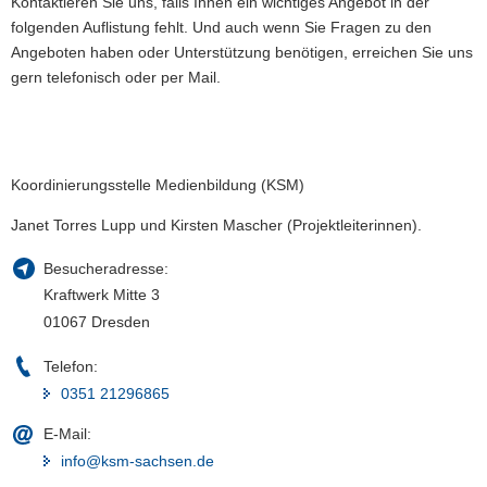
Kontaktieren Sie uns, falls Ihnen ein wichtiges Angebot in der
a
folgenden Auflistung fehlt. Und auch wenn Sie Fragen zu den
v
Angeboten haben oder Unterstützung benötigen, erreichen Sie uns
i
gern telefonisch oder per Mail.
g
a
t
i
Koordinierungsstelle Medienbildung (KSM)
o
n
Janet Torres Lupp und Kirsten Mascher (Projektleiterinnen).
Besucheradresse:
Kraftwerk Mitte 3
01067 Dresden
Telefon:
0351 21296865
E-Mail:
info@ksm-sachsen.de