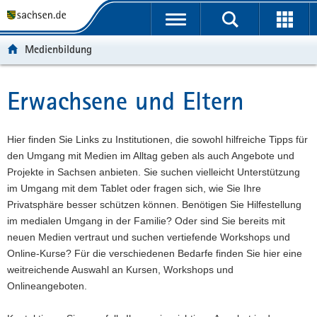
P
P
H
F
o
o
a
o
r
r
u
o
Medienbildung
t
t
p
t
a
a
t
e
l
l
i
r
Erwachsene und Eltern
Hauptinhalt
ü
n
n
-
b
a
h
B
e
v
a
e
Hier finden Sie Links zu Institutionen, die sowohl hilfreiche Tipps für
r
i
l
r
den Umgang mit Medien im Alltag geben als auch Angebote und
g
g
t
e
Projekte in Sachsen anbieten. Sie suchen vielleicht Unterstützung
r
a
i
im Umgang mit dem Tablet oder fragen sich, wie Sie Ihre
e
t
c
Privatsphäre besser schützen können. Benötigen Sie Hilfestellung
i
i
h
im medialen Umgang in der Familie? Oder sind Sie bereits mit
f
o
neuen Medien vertraut und suchen vertiefende Workshops und
e
n
Online-Kurse? Für die verschiedenen Bedarfe finden Sie hier eine
n
weitreichende Auswahl an Kursen, Workshops und
d
Onlineangeboten.
e
N