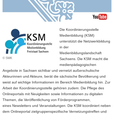
a
v
i
g
a
Die Koordinierungsstelle
t
Medienbildung (KSM)
i
unterstützt die Netzwerkbildung
o
in der
n
Medienbildungslandschaft
© SMK
Sachsens. Die KSM macht die
medienpädagogischen
Angebote in Sachsen sichtbar und vernetzt außerschulische
Akteurinnen und Akteure, berät die sächsische Bevölkerung und
weist auf wichtige Informationen im Bereich Medienbildung hin. Zur
Arbeit der Koordinierungsstelle gehören zudem: Die Pflege des
Onlineportals mit Neuigkeiten sowie Informationen zu digitalen
Themen, die Veröffentlichung von Förderprogrammen,
eines Newsletters und Veranstaltungen. Die KSM koordiniert neben
dem Onlineportal zielgruppenspezifische Vernetzungstreffen und